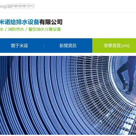
ng)站！
關于米諾
新聞資訊
榮譽資質(zhì)