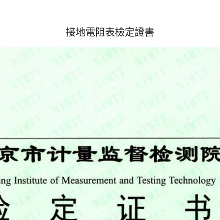
接地電阻表檢定證書