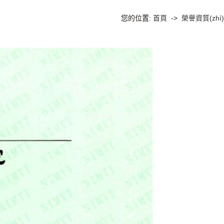
您的位置:
首頁
->
榮譽資質(zhì)